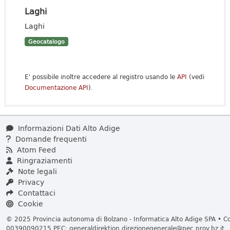
Laghi
Laghi
Geocatalogo
E' possibile inoltre accedere al registro usando le
API
(vedi
Documentazione API
).
Informazioni Dati Alto Adige
Domande frequenti
Atom Feed
Ringraziamenti
Note legali
Privacy
Contattaci
Cookie
© 2025 Provincia autonoma di Bolzano - Informatica Alto Adige SPA • Cod
00390090215 PEC:
generaldirektion.direzionegenerale@pec.prov.bz.it