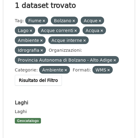
1 dataset trovato
Tag:
Fiume
Bolzano
Acque
Lago
Acque correnti
Acqua
Ambiente
Acque interne
Idrografia
Organizzazioni:
Provincia Autonoma di Bolzano - Alto Adige
Categorie:
Ambiente
Formati:
WMS
Risultato del Filtro
Laghi
Laghi
Geocatalogo