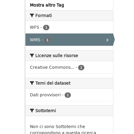
Mostra altro Tag
Formati
WFS
-
1
WMS
-
x
1
Licenze sulle risorse
Creative Commons...
-
1
Temi del dataset
Dati provvisori
-
1
Sottotemi
Non ci sono Sottotemi che
corrispondono a questa ricerca