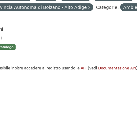
vincia Autonoma di Bolzano - Alto Adige
Categorie:
Ambi
hi
i
atalogo
ssibile inoltre accedere al registro usando le
API
(vedi
Documentazione API