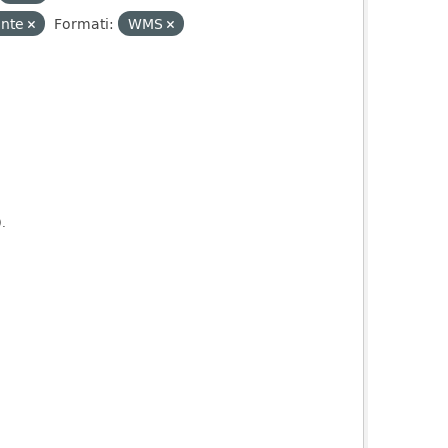
ente
Formati:
WMS
).