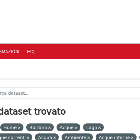
RMAZIONI
FAQ
dataset trovato
Fiume
Bolzano
Acque
Lago
ue correnti
Acqua
Ambiente
Acque interne