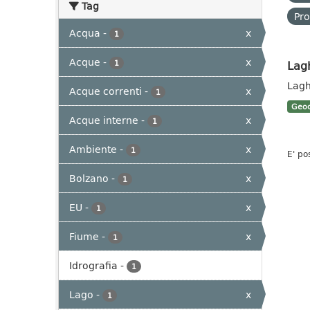
Tag
Pro
Acqua
-
x
1
Acque
-
x
Lag
1
Lagh
Acque correnti
-
x
1
Geoc
Acque interne
-
x
1
Ambiente
-
x
1
E' po
Bolzano
-
x
1
EU
-
x
1
Fiume
-
x
1
Idrografia
-
1
Lago
-
x
1