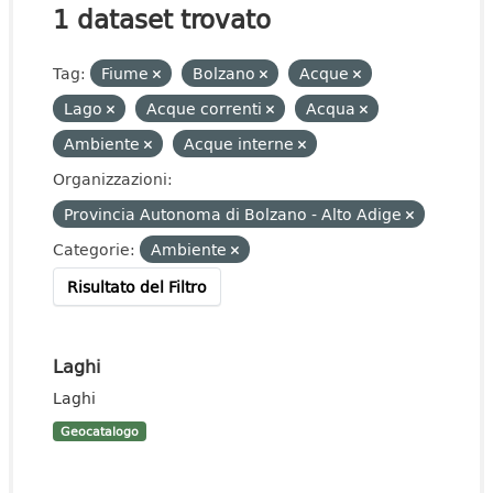
1 dataset trovato
Tag:
Fiume
Bolzano
Acque
Lago
Acque correnti
Acqua
Ambiente
Acque interne
Organizzazioni:
Provincia Autonoma di Bolzano - Alto Adige
Categorie:
Ambiente
Risultato del Filtro
Laghi
Laghi
Geocatalogo