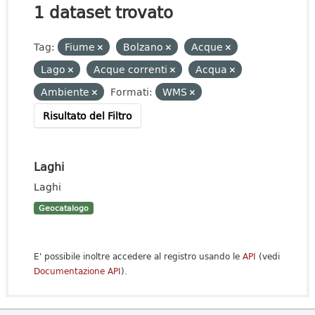
1 dataset trovato
Tag:
Fiume
Bolzano
Acque
Lago
Acque correnti
Acqua
Ambiente
Formati:
WMS
Risultato del Filtro
Laghi
Laghi
Geocatalogo
E' possibile inoltre accedere al registro usando le
API
(vedi
Documentazione API
).