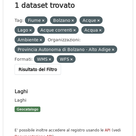
1 dataset trovato
Tag:
Fiume
Bolzano
Acque
Lago
Acque correnti
Acqua
Ambiente
Organizzazioni:
Provincia Autonoma di Bolzano - Alto Adige
Formati:
WMS
WFS
Risultato del Filtro
Laghi
Laghi
Geocatalogo
E' possibile inoltre accedere al registro usando le
API
(vedi