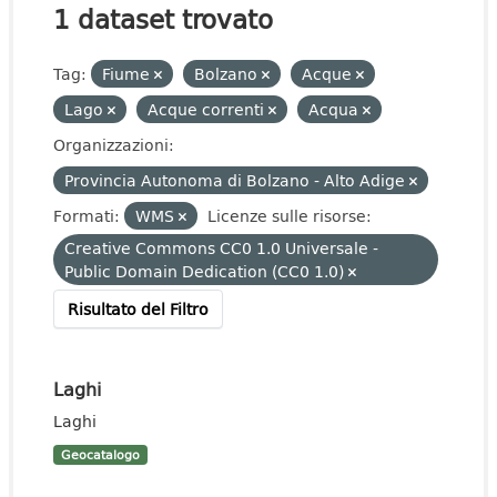
1 dataset trovato
Tag:
Fiume
Bolzano
Acque
Lago
Acque correnti
Acqua
Organizzazioni:
Provincia Autonoma di Bolzano - Alto Adige
Formati:
WMS
Licenze sulle risorse:
Creative Commons CC0 1.0 Universale -
Public Domain Dedication (CC0 1.0)
Risultato del Filtro
Laghi
Laghi
Geocatalogo