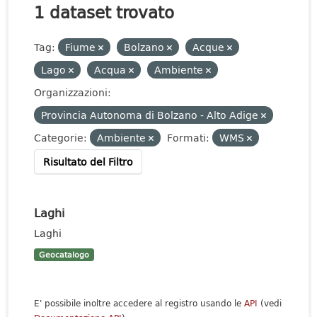
1 dataset trovato
Tag:
Fiume
Bolzano
Acque
Lago
Acqua
Ambiente
Organizzazioni:
Provincia Autonoma di Bolzano - Alto Adige
Categorie:
Ambiente
Formati:
WMS
Risultato del Filtro
Laghi
Laghi
Geocatalogo
E' possibile inoltre accedere al registro usando le
API
(vedi