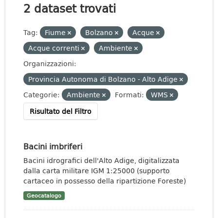
2 dataset trovati
Tag:
Fiume
Bolzano
Acque
Acque correnti
Ambiente
Organizzazioni:
Provincia Autonoma di Bolzano - Alto Adige
Categorie:
Ambiente
Formati:
WMS
Risultato del Filtro
Bacini imbriferi
Bacini idrografici dell'Alto Adige, digitalizzata
dalla carta militare IGM 1:25000 (supporto
cartaceo in possesso della ripartizione Foreste)
Geocatalogo