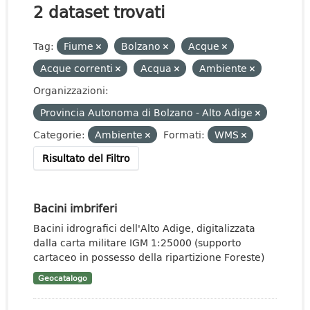
2 dataset trovati
Tag:
Fiume
Bolzano
Acque
Acque correnti
Acqua
Ambiente
Organizzazioni:
Provincia Autonoma di Bolzano - Alto Adige
Categorie:
Ambiente
Formati:
WMS
Risultato del Filtro
Bacini imbriferi
Bacini idrografici dell'Alto Adige, digitalizzata
dalla carta militare IGM 1:25000 (supporto
cartaceo in possesso della ripartizione Foreste)
Geocatalogo