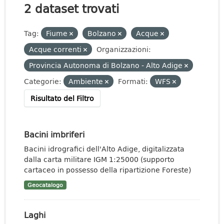
2 dataset trovati
Tag:
Fiume
Bolzano
Acque
Acque correnti
Organizzazioni:
Provincia Autonoma di Bolzano - Alto Adige
Categorie:
Ambiente
Formati:
WFS
Risultato del Filtro
Bacini imbriferi
Bacini idrografici dell'Alto Adige, digitalizzata
dalla carta militare IGM 1:25000 (supporto
cartaceo in possesso della ripartizione Foreste)
Geocatalogo
Laghi