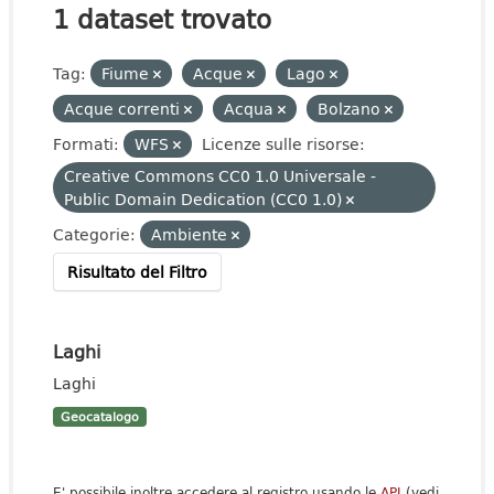
1 dataset trovato
Tag:
Fiume
Acque
Lago
Acque correnti
Acqua
Bolzano
Formati:
WFS
Licenze sulle risorse:
Creative Commons CC0 1.0 Universale -
Public Domain Dedication (CC0 1.0)
Categorie:
Ambiente
Risultato del Filtro
Laghi
Laghi
Geocatalogo
E' possibile inoltre accedere al registro usando le
API
(vedi