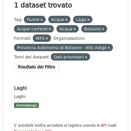
1 dataset trovato
Tag:
Fiume
Acque
Lago
Acque correnti
Acqua
Bolzano
Formati:
WFS
Organizzazioni:
Provincia Autonoma di Bolzano - Alto Adige
Temi del dataset:
Dati provvisori
Risultato del Filtro
Laghi
Laghi
Geocatalogo
E' possibile inoltre accedere al registro usando le
API
(vedi