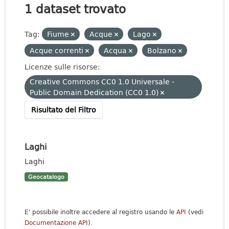
1 dataset trovato
Tag:
Fiume
Acque
Lago
Acque correnti
Acqua
Bolzano
Licenze sulle risorse:
Creative Commons CC0 1.0 Universale -
Public Domain Dedication (CC0 1.0)
Risultato del Filtro
Laghi
Laghi
Geocatalogo
E' possibile inoltre accedere al registro usando le
API
(vedi
Documentazione API
).