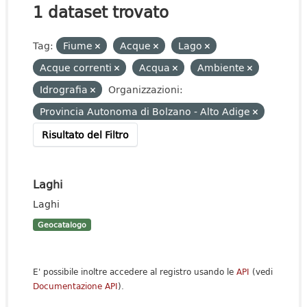
1 dataset trovato
Tag:
Fiume
Acque
Lago
Acque correnti
Acqua
Ambiente
Idrografia
Organizzazioni:
Provincia Autonoma di Bolzano - Alto Adige
Risultato del Filtro
Laghi
Laghi
Geocatalogo
E' possibile inoltre accedere al registro usando le
API
(vedi
Documentazione API
).