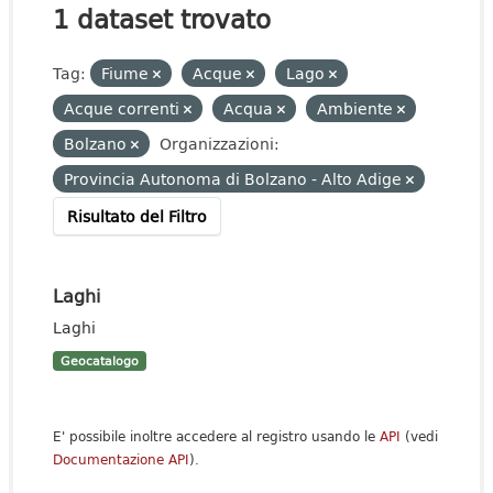
1 dataset trovato
Tag:
Fiume
Acque
Lago
Acque correnti
Acqua
Ambiente
Bolzano
Organizzazioni:
Provincia Autonoma di Bolzano - Alto Adige
Risultato del Filtro
Laghi
Laghi
Geocatalogo
E' possibile inoltre accedere al registro usando le
API
(vedi
Documentazione API
).