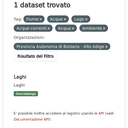
1 dataset trovato
Tag:
Fiume
Acque
Lago
Acque correnti
Acqua
Ambiente
Organizzazioni:
Provincia Autonoma di Bolzano - Alto Adige
Risultato del Filtro
Laghi
Laghi
Geocatalogo
E' possibile inoltre accedere al registro usando le
API
(vedi
Documentazione API
).