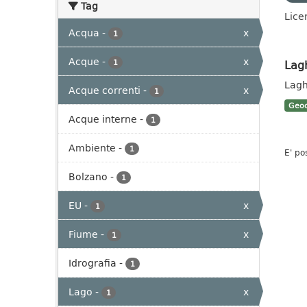
Tag
Lice
Acqua
-
x
1
Acque
-
x
Lag
1
Lagh
Acque correnti
-
x
1
Geoc
Acque interne
-
1
Ambiente
-
1
E' po
Bolzano
-
1
EU
-
x
1
Fiume
-
x
1
Idrografia
-
1
Lago
-
x
1