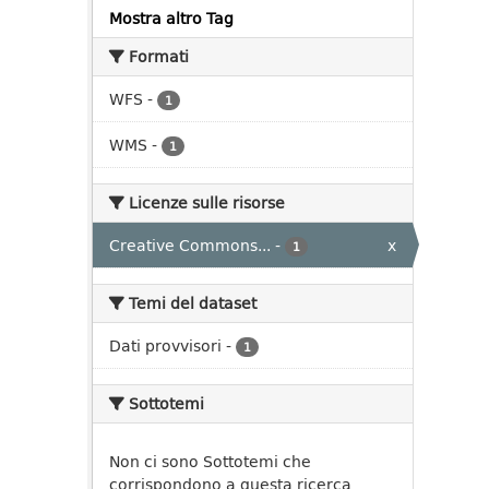
Mostra altro Tag
Formati
WFS
-
1
WMS
-
1
Licenze sulle risorse
Creative Commons...
-
x
1
Temi del dataset
Dati provvisori
-
1
Sottotemi
Non ci sono Sottotemi che
corrispondono a questa ricerca