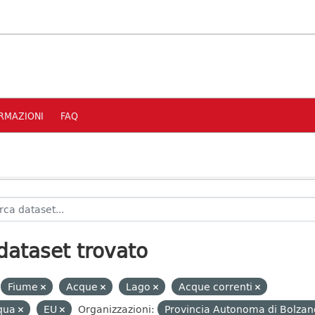
RMAZIONI
FAQ
dataset trovato
Fiume
Acque
Lago
Acque correnti
qua
EU
Organizzazioni:
Provincia Autonoma di Bolzan