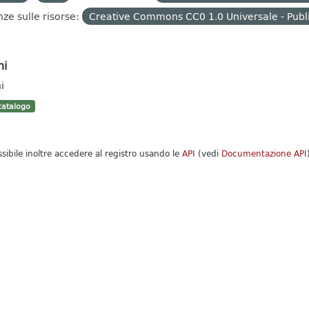
nze sulle risorse:
Creative Commons CC0 1.0 Universale - Publ
hi
i
atalogo
ssibile inoltre accedere al registro usando le
API
(vedi
Documentazione API