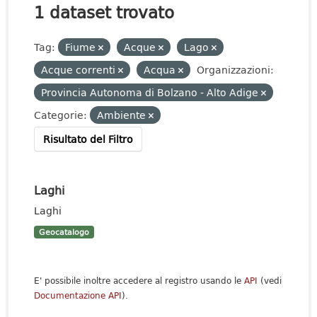
1 dataset trovato
Tag:
Fiume
Acque
Lago
Acque correnti
Acqua
Organizzazioni:
Provincia Autonoma di Bolzano - Alto Adige
Categorie:
Ambiente
Risultato del Filtro
Laghi
Laghi
Geocatalogo
E' possibile inoltre accedere al registro usando le
API
(vedi
Documentazione API
).