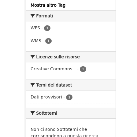
Mostra altro Tag
Formati
WFS
-
1
WMS
-
1
Licenze sulle risorse
Creative Commons...
-
1
Temi del dataset
Dati provvisori
-
1
Sottotemi
Non ci sono Sottotemi che
corrispondono a questa ricerca