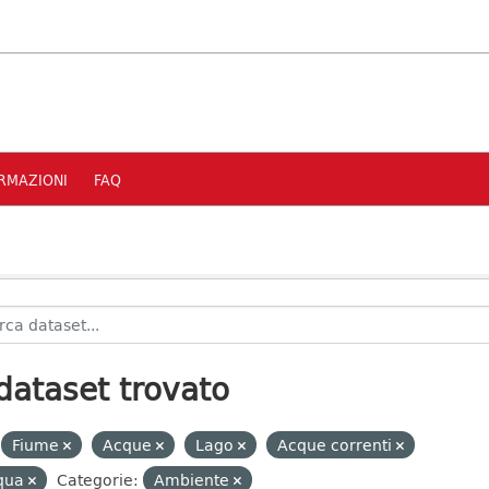
RMAZIONI
FAQ
dataset trovato
Fiume
Acque
Lago
Acque correnti
qua
Categorie:
Ambiente