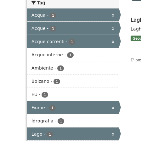
Tag
Acqua
-
x
1
Lag
Acque
-
x
Lagh
1
Geoc
Acque correnti
-
x
1
Acque interne
-
1
E' po
Ambiente
-
1
Bolzano
-
1
EU
-
1
Fiume
-
x
1
Idrografia
-
1
Lago
-
x
1