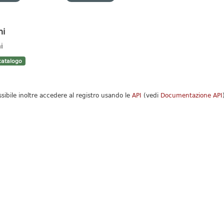
hi
i
atalogo
ssibile inoltre accedere al registro usando le
API
(vedi
Documentazione API