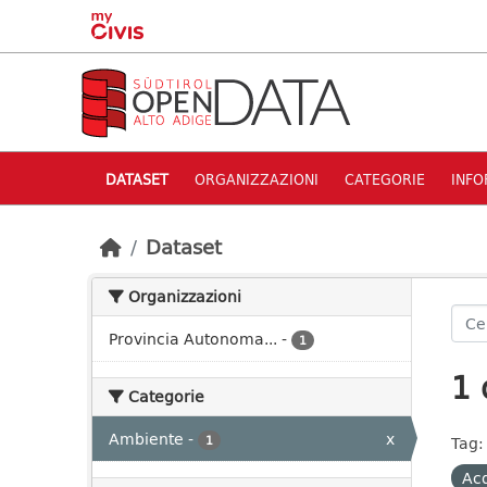
Skip to main content
DATASET
ORGANIZZAZIONI
CATEGORIE
INFO
Dataset
Organizzazioni
Provincia Autonoma...
-
1
1 
Categorie
Ambiente
-
x
1
Tag:
Ac