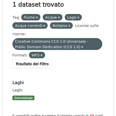
1 dataset trovato
Tag:
Fiume
Acque
Lago
Acque correnti
Bolzano
Licenze sulle
risorse:
Creative Commons CC0 1.0 Universale -
Public Domain Dedication (CC0 1.0)
Formati:
WFS
Risultato del Filtro
Laghi
Laghi
Geocatalogo
E' possibile inoltre accedere al registro usando le
API
(vedi