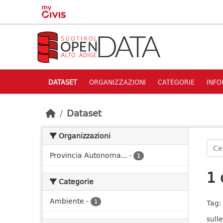
Skip to main content
DATASET
ORGANIZZAZIONI
CATEGORIE
INFO
Dataset
Organizzazioni
Provincia Autonoma...
-
1
1 
Categorie
Ambiente
-
1
Tag:
sulle