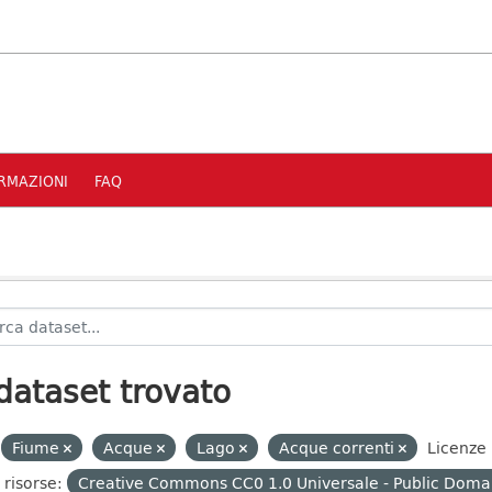
RMAZIONI
FAQ
dataset trovato
Fiume
Acque
Lago
Acque correnti
Licenze
 risorse:
Creative Commons CC0 1.0 Universale - Public Domai