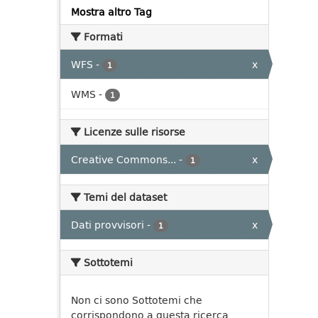
Mostra altro Tag
Formati
WFS
-
x
1
WMS
-
1
Licenze sulle risorse
Creative Commons...
-
x
1
Temi del dataset
Dati provvisori
-
x
1
Sottotemi
Non ci sono Sottotemi che
corrispondono a questa ricerca