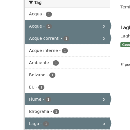
Tag
Temi
Acqua
-
1
Acque
-
x
Lag
1
Lagh
Acque correnti
-
x
1
Geoc
Acque interne
-
1
Ambiente
-
1
E' po
Bolzano
-
1
EU
-
1
Fiume
-
x
1
Idrografia
-
1
Lago
-
x
1