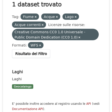
1 dataset trovato
Tag:
Fiume
Acque
Lago
Acque correnti
Licenze sulle risorse:
Creative Commons CC0 1.0 Universale -
Public Domain Dedication (CC0 1.0)
Formati:
WFS
Risultato del Filtro
Laghi
Laghi
Geocatalogo
E' possibile inoltre accedere al registro usando le
API
(vedi
Documentazione API
).