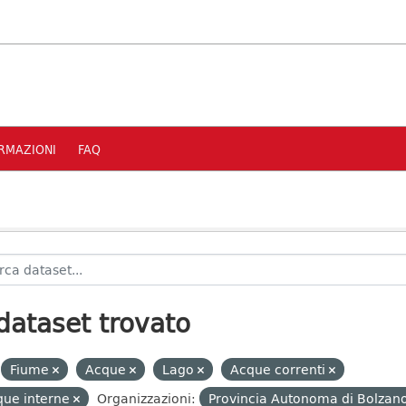
RMAZIONI
FAQ
dataset trovato
Fiume
Acque
Lago
Acque correnti
que interne
Organizzazioni:
Provincia Autonoma di Bolzano