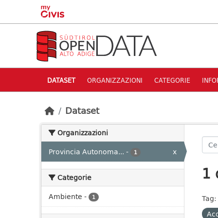
Skip to main content
DATASET
ORGANIZZAZIONI
CATEGORIE
INFO
Dataset
Organizzazioni
Provincia Autonoma...
-
x
1
1 
Categorie
Ambiente
-
1
Tag:
Ac