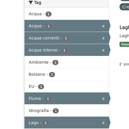
Tag
Cre
Acqua
-
1
Acque
-
x
Lag
1
Lagh
Acque correnti
-
x
1
Geoc
Acque interne
-
x
1
Ambiente
-
1
E' po
Bolzano
-
1
EU
-
1
Fiume
-
x
1
Idrografia
-
1
Lago
-
x
1