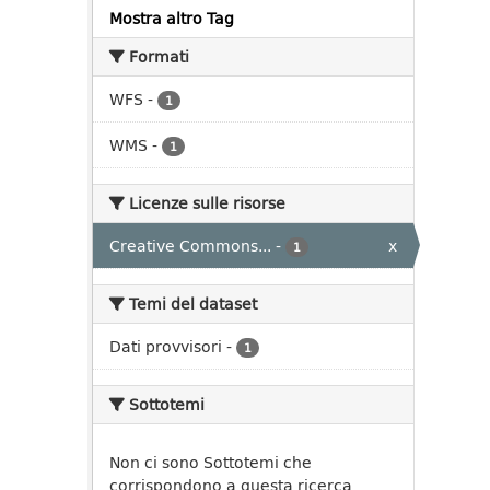
Mostra altro Tag
Formati
WFS
-
1
WMS
-
1
Licenze sulle risorse
Creative Commons...
-
x
1
Temi del dataset
Dati provvisori
-
1
Sottotemi
Non ci sono Sottotemi che
corrispondono a questa ricerca