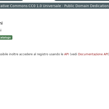
ative Commons CC0 1.0 Universale - Public Domain Dedication
hi
i
atalogo
ssibile inoltre accedere al registro usando le
API
(vedi
Documentazione API