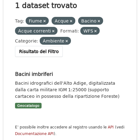
1 dataset trovato
Tag:
Fiume
Acque
Bacino
Acque correnti
Formati:
WFS
Categorie:
Ambiente
Risultato del Filtro
Bacini imbriferi
Bacini idrografici dell'Alto Adige, digitalizzata
dalla carta militare IGM 1:25000 (supporto
cartaceo in possesso della ripartizione Foreste)
Geocatalogo
E' possibile inoltre accedere al registro usando le
API
(vedi
Documentazione API
).