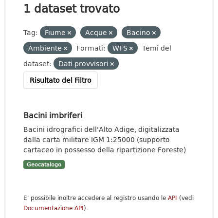
1 dataset trovato
Tag:
Fiume
Acque
Bacino
Ambiente
Formati:
WFS
Temi del
dataset:
Dati provvisori
Risultato del Filtro
Bacini imbriferi
Bacini idrografici dell'Alto Adige, digitalizzata
dalla carta militare IGM 1:25000 (supporto
cartaceo in possesso della ripartizione Foreste)
Geocatalogo
E' possibile inoltre accedere al registro usando le
API
(vedi
Documentazione API
).