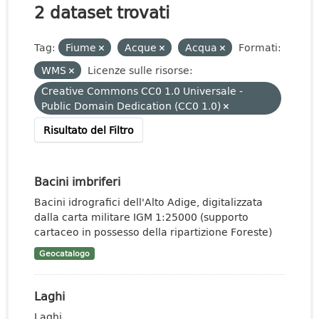
2 dataset trovati
Tag:
Fiume
Acque
Acqua
Formati:
WMS
Licenze sulle risorse:
Creative Commons CC0 1.0 Universale -
Public Domain Dedication (CC0 1.0)
Risultato del Filtro
Bacini imbriferi
Bacini idrografici dell'Alto Adige, digitalizzata
dalla carta militare IGM 1:25000 (supporto
cartaceo in possesso della ripartizione Foreste)
Geocatalogo
Laghi
Laghi