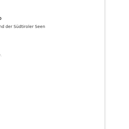
o
and der Südtiroler Seen
).