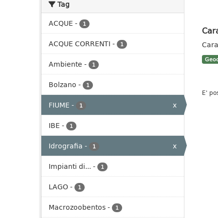
Tag
ACQUE
-
1
Cara
ACQUE CORRENTI
-
Cara
1
Geoc
Ambiente
-
1
Bolzano
-
1
E' po
FIUME
-
x
1
IBE
-
1
Idrografia
-
x
1
Impianti di...
-
1
LAGO
-
1
Macrozoobentos
-
1