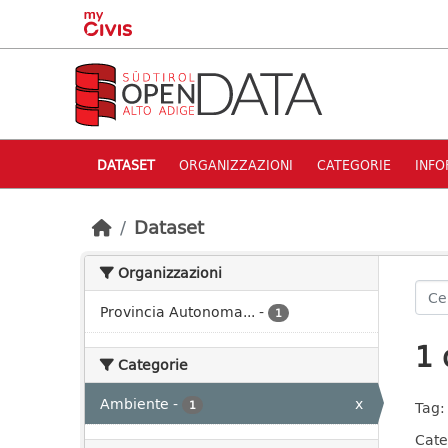
Skip to main content
DATASET
ORGANIZZAZIONI
CATEGORIE
INFO
Dataset
Organizzazioni
Provincia Autonoma...
-
1
1 
Categorie
Ambiente
-
x
1
Tag:
Cate