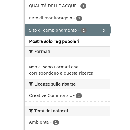
QUALITÀ DELLE ACQUE
-
1
Rete di monitoraggio
-
1
Sito di campionamento
-
x
1
Mostra solo Tag popolari
Formati
Non ci sono Formati che
corrispondono a questa ricerca
Licenze sulle risorse
Creative Commons...
-
1
Temi del dataset
Ambiente
-
1