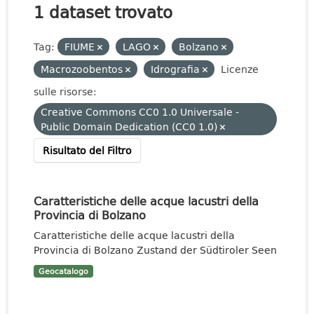
1 dataset trovato
Tag:
FIUME
LAGO
Bolzano
Macrozoobentos
Idrografia
Licenze
sulle risorse:
Creative Commons CC0 1.0 Universale -
Public Domain Dedication (CC0 1.0)
Risultato del Filtro
Caratteristiche delle acque lacustri della
Provincia di Bolzano
Caratteristiche delle acque lacustri della
Provincia di Bolzano Zustand der Südtiroler Seen
Geocatalogo