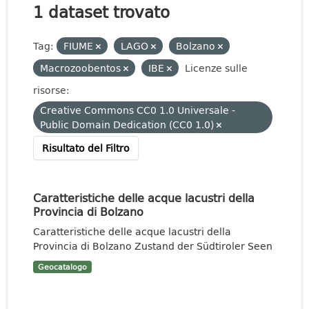
1 dataset trovato
Tag:
FIUME
LAGO
Bolzano
Macrozoobentos
IBE
Licenze sulle
risorse:
Creative Commons CC0 1.0 Universale -
Public Domain Dedication (CC0 1.0)
Risultato del Filtro
Caratteristiche delle acque lacustri della
Provincia di Bolzano
Caratteristiche delle acque lacustri della
Provincia di Bolzano Zustand der Südtiroler Seen
Geocatalogo