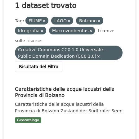
1 dataset trovato
Tag:
FIUME
LAGO
Bolzano
Idrografia
Macrozoobentos
Licenze
sulle risorse:
Creative Commons CC0 1.0 Universale -
Public Domain Dedication (CC0 1.0)
Risultato del Filtro
Caratteristiche delle acque lacustri della
Provincia di Bolzano
Caratteristiche delle acque lacustri della
Provincia di Bolzano Zustand der Südtiroler Seen
Geocatalogo