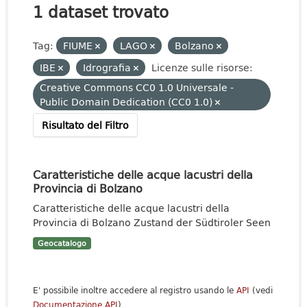
1 dataset trovato
Tag:
FIUME
LAGO
Bolzano
IBE
Idrografia
Licenze sulle risorse:
Creative Commons CC0 1.0 Universale -
Public Domain Dedication (CC0 1.0)
Risultato del Filtro
Caratteristiche delle acque lacustri della
Provincia di Bolzano
Caratteristiche delle acque lacustri della
Provincia di Bolzano Zustand der Südtiroler Seen
Geocatalogo
E' possibile inoltre accedere al registro usando le
API
(vedi
Documentazione API
).