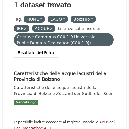
1 dataset trovato
Tag:
FIUME
LAGO
Bolzano
IBE
ACQUE
Licenze sulle risorse:
Creative Commons CC0 1.0 Universale -
Public Domain Dedication (CC0 1.0)
Risultato del Filtro
Caratteristiche delle acque lacustri della
Provincia di Bolzano
Caratteristiche delle acque lacustri della
Provincia di Bolzano Zustand der Südtiroler Seen
Geocatalogo
E' possibile inoltre accedere al registro usando le
API
(vedi
Documentazione API
).