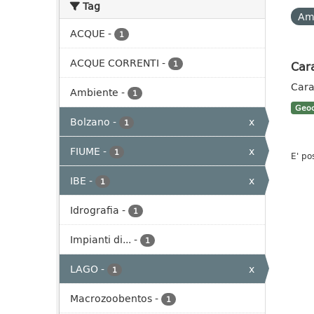
Tag
Am
ACQUE
-
1
ACQUE CORRENTI
-
Cara
1
Cara
Ambiente
-
1
Geoc
Bolzano
-
x
1
FIUME
-
x
1
E' po
IBE
-
x
1
Idrografia
-
1
Impianti di...
-
1
LAGO
-
x
1
Macrozoobentos
-
1