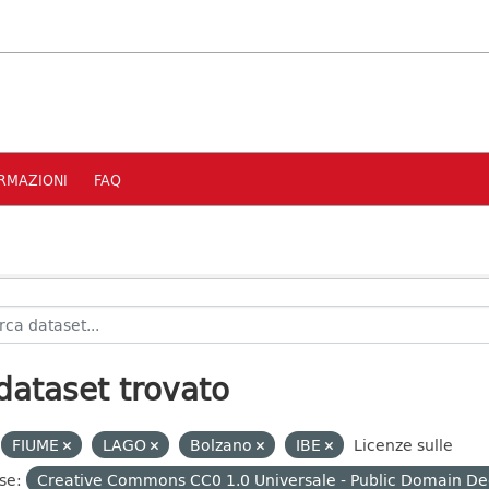
RMAZIONI
FAQ
dataset trovato
FIUME
LAGO
Bolzano
IBE
Licenze sulle
se:
Creative Commons CC0 1.0 Universale - Public Domain De