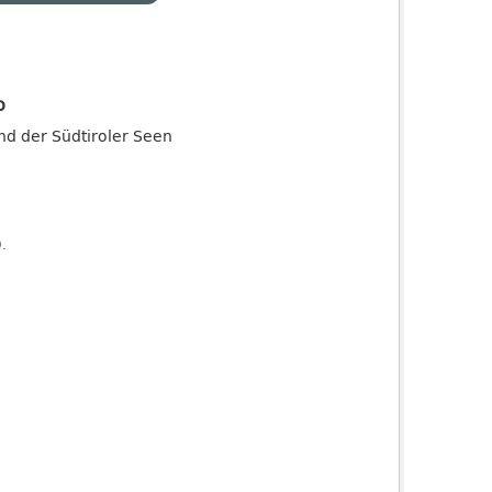
o
and der Südtiroler Seen
).