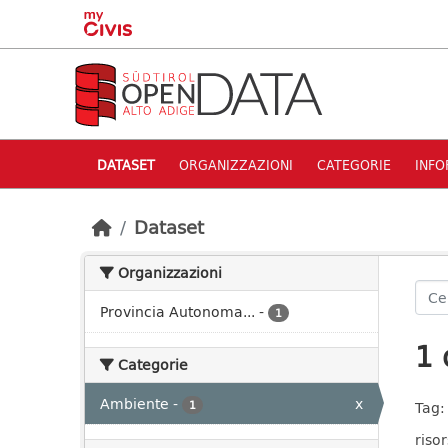
Skip to main content
DATASET
ORGANIZZAZIONI
CATEGORIE
INFO
Dataset
Organizzazioni
Provincia Autonoma...
-
1
1 
Categorie
Ambiente
-
x
1
Tag:
risor