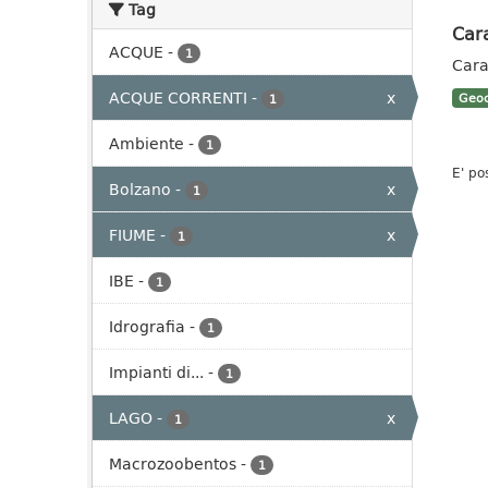
Tag
Cara
ACQUE
-
1
Cara
ACQUE CORRENTI
-
x
Geoc
1
Ambiente
-
1
E' po
Bolzano
-
x
1
FIUME
-
x
1
IBE
-
1
Idrografia
-
1
Impianti di...
-
1
LAGO
-
x
1
Macrozoobentos
-
1