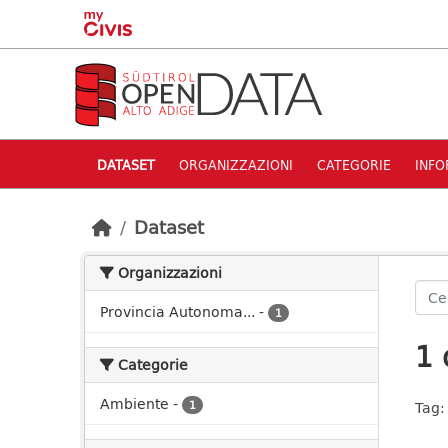
Skip to main content
DATASET
ORGANIZZAZIONI
CATEGORIE
INFO
Dataset
Organizzazioni
Provincia Autonoma...
-
1
1 
Categorie
Ambiente
-
1
Tag: