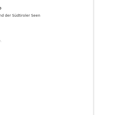
o
and der Südtiroler Seen
).