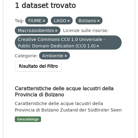
1 dataset trovato
Tag:
FIUME
LAGO
Bolzano
Macrozoobentos
Licenze sulle risorse:
Creative Commons CC0 1.0 Universale -
Public Domain Dedication (CC0 1.0)
Categorie:
Ambiente
Risultato del Filtro
Caratteristiche delle acque lacustri della
Provincia di Bolzano
Caratteristiche delle acque lacustri della
Provincia di Bolzano Zustand der Südtiroler Seen
Geocatalogo