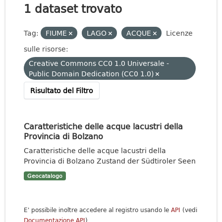
1 dataset trovato
Tag:
FIUME
LAGO
ACQUE
Licenze
sulle risorse:
Creative Commons CC0 1.0 Universale -
Public Domain Dedication (CC0 1.0)
Risultato del Filtro
Caratteristiche delle acque lacustri della
Provincia di Bolzano
Caratteristiche delle acque lacustri della
Provincia di Bolzano Zustand der Südtiroler Seen
Geocatalogo
E' possibile inoltre accedere al registro usando le
API
(vedi
Documentazione API
).