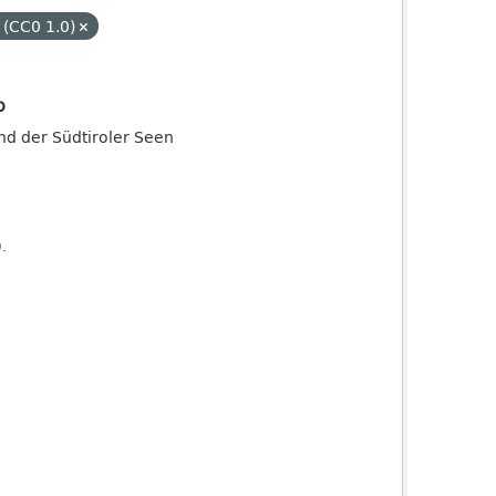
 (CC0 1.0)
o
and der Südtiroler Seen
).