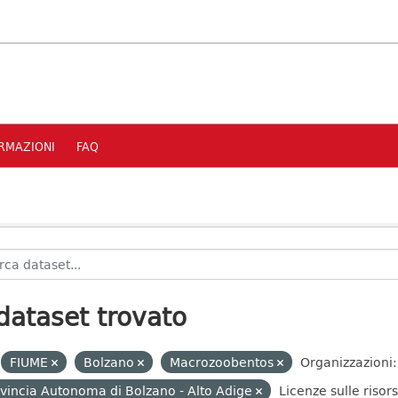
RMAZIONI
FAQ
dataset trovato
FIUME
Bolzano
Macrozoobentos
Organizzazioni:
vincia Autonoma di Bolzano - Alto Adige
Licenze sulle risor