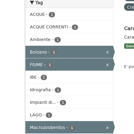
Tag
Cre
ACQUE
-
1
ACQUE CORRENTI
-
Cara
1
Cara
Ambiente
-
1
Geoc
Bolzano
-
x
1
FIUME
-
x
1
E' po
IBE
-
1
Idrografia
-
1
Impianti di...
-
1
LAGO
-
1
Macrozoobentos
-
x
1