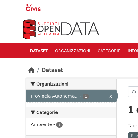
Skip to main content
DATASET
ORGANIZZAZIONI
CATEGORIE
INFO
Dataset
Organizzazioni
Provincia Autonoma...
-
x
1
1 
Categorie
Ambiente
-
1
Tag:
Pro