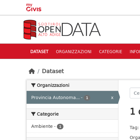
Skip to main content
DATASET
ORGANIZZAZIONI
CATEGORIE
INFO
Dataset
Organizzazioni
Provincia Autonoma...
-
x
1
1 
Categorie
Ambiente
-
1
Tag:
Orga