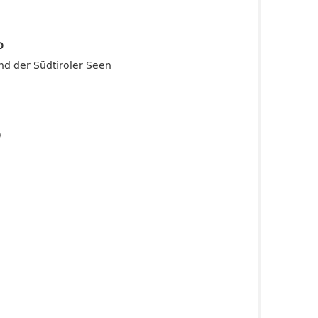
o
and der Südtiroler Seen
).