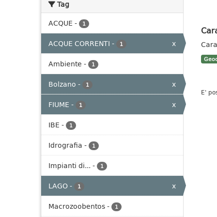
Tag
ACQUE
-
1
Cara
ACQUE CORRENTI
-
x
Cara
1
Geoc
Ambiente
-
1
Bolzano
-
x
1
E' po
FIUME
-
x
1
IBE
-
1
Idrografia
-
1
Impianti di...
-
1
LAGO
-
x
1
Macrozoobentos
-
1