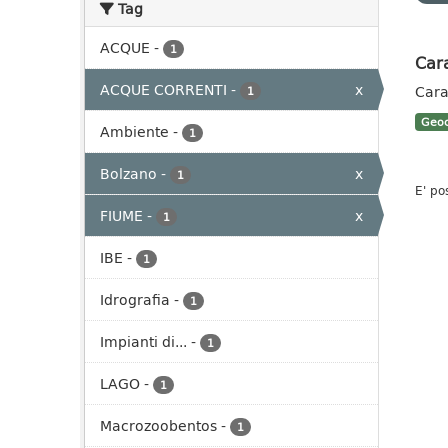
Tag
ACQUE
-
1
Cara
ACQUE CORRENTI
-
x
Cara
1
Geoc
Ambiente
-
1
Bolzano
-
x
1
E' po
FIUME
-
x
1
IBE
-
1
Idrografia
-
1
Impianti di...
-
1
LAGO
-
1
Macrozoobentos
-
1