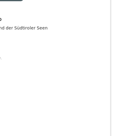
o
and der Südtiroler Seen
).