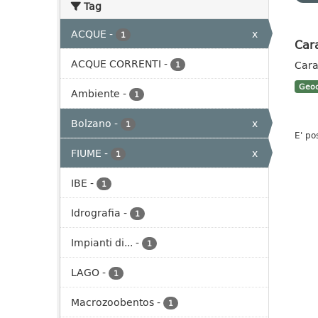
Tag
ACQUE
-
x
1
Cara
ACQUE CORRENTI
-
Cara
1
Geoc
Ambiente
-
1
Bolzano
-
x
1
E' po
FIUME
-
x
1
IBE
-
1
Idrografia
-
1
Impianti di...
-
1
LAGO
-
1
Macrozoobentos
-
1