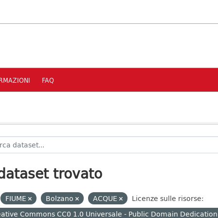
RMAZIONI
FAQ
dataset trovato
FIUME
Bolzano
ACQUE
Licenze sulle risorse:
ative Commons CC0 1.0 Universale - Public Domain Dedication