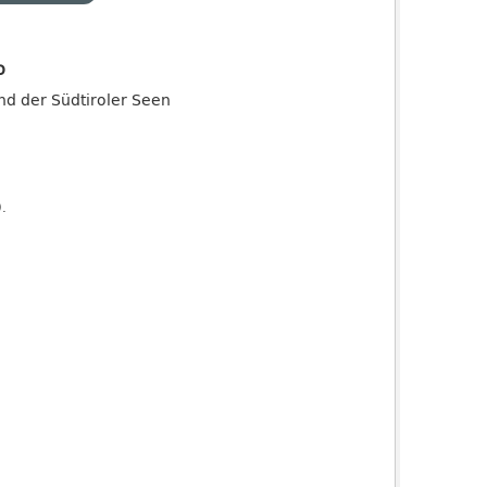
o
and der Südtiroler Seen
).