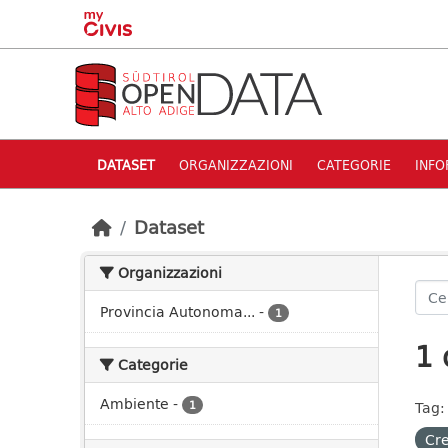
Skip to main content
DATASET
ORGANIZZAZIONI
CATEGORIE
INFO
Dataset
Organizzazioni
Provincia Autonoma...
-
1
1 
Categorie
Ambiente
-
1
Tag:
Cre