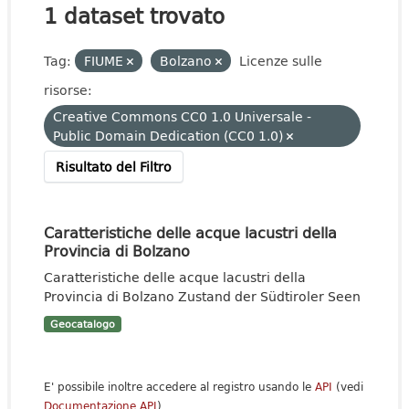
1 dataset trovato
Tag:
FIUME
Bolzano
Licenze sulle
risorse:
Creative Commons CC0 1.0 Universale -
Public Domain Dedication (CC0 1.0)
Risultato del Filtro
Caratteristiche delle acque lacustri della
Provincia di Bolzano
Caratteristiche delle acque lacustri della
Provincia di Bolzano Zustand der Südtiroler Seen
Geocatalogo
E' possibile inoltre accedere al registro usando le
API
(vedi
Documentazione API
).