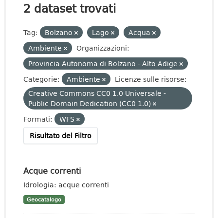
2 dataset trovati
Tag:
Bolzano
Lago
Acqua
Ambiente
Organizzazioni:
Provincia Autonoma di Bolzano - Alto Adige
Categorie:
Ambiente
Licenze sulle risorse:
Creative Commons CC0 1.0 Universale -
Public Domain Dedication (CC0 1.0)
Formati:
WFS
Risultato del Filtro
Acque correnti
Idrologia: acque correnti
Geocatalogo