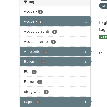
Tag
Cre
Acqua
-
1
Acque
-
x
Lag
1
Lagh
Acque correnti
-
1
Geoc
Acque interne
-
1
Ambiente
-
x
1
E' po
Bolzano
-
x
1
EU
-
1
Fiume
-
1
Idrografia
-
1
Lago
-
x
1