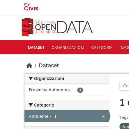
Skip to main content
DATASET
ORGANIZZAZIONI
CATEGORIE
INFO
Dataset
Organizzazioni
Provincia Autonoma...
-
1
1 
Categorie
Ambiente
-
x
1
Tag:
Am