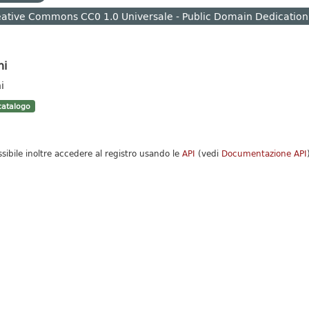
ative Commons CC0 1.0 Universale - Public Domain Dedication
hi
i
atalogo
ssibile inoltre accedere al registro usando le
API
(vedi
Documentazione API