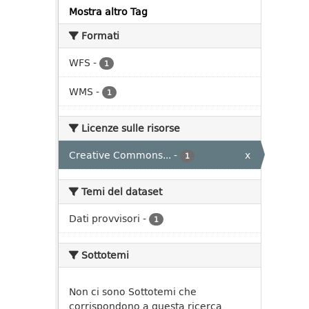
Mostra altro Tag
Formati
WFS
-
1
WMS
-
1
Licenze sulle risorse
Creative Commons...
-
x
1
Temi del dataset
Dati provvisori
-
1
Sottotemi
Non ci sono Sottotemi che
corrispondono a questa ricerca