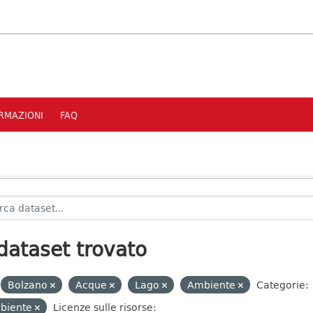
RMAZIONI
FAQ
dataset trovato
Bolzano
Acque
Lago
Ambiente
Categorie:
biente
Licenze sulle risorse: