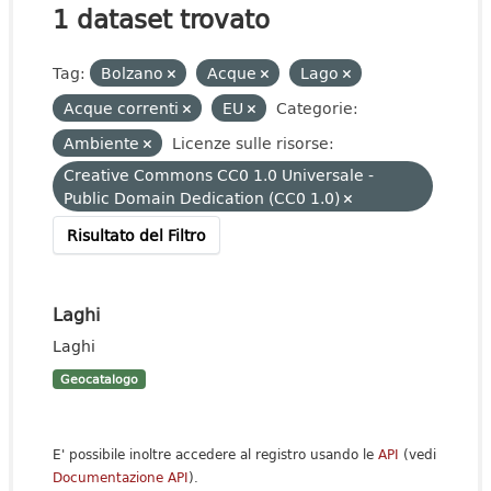
1 dataset trovato
Tag:
Bolzano
Acque
Lago
Acque correnti
EU
Categorie:
Ambiente
Licenze sulle risorse:
Creative Commons CC0 1.0 Universale -
Public Domain Dedication (CC0 1.0)
Risultato del Filtro
Laghi
Laghi
Geocatalogo
E' possibile inoltre accedere al registro usando le
API
(vedi
Documentazione API
).