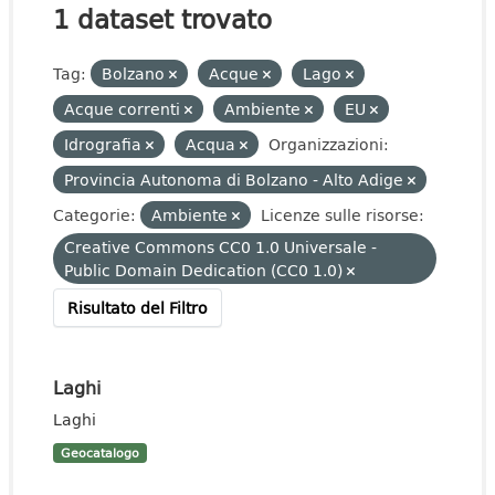
1 dataset trovato
Tag:
Bolzano
Acque
Lago
Acque correnti
Ambiente
EU
Idrografia
Acqua
Organizzazioni:
Provincia Autonoma di Bolzano - Alto Adige
Categorie:
Ambiente
Licenze sulle risorse:
Creative Commons CC0 1.0 Universale -
Public Domain Dedication (CC0 1.0)
Risultato del Filtro
Laghi
Laghi
Geocatalogo