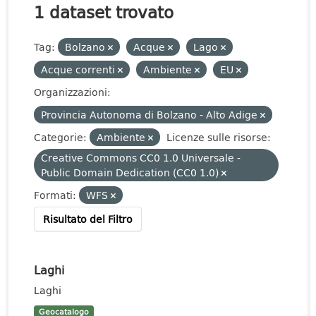
1 dataset trovato
Tag:
Bolzano
Acque
Lago
Acque correnti
Ambiente
EU
Organizzazioni:
Provincia Autonoma di Bolzano - Alto Adige
Categorie:
Ambiente
Licenze sulle risorse:
Creative Commons CC0 1.0 Universale -
Public Domain Dedication (CC0 1.0)
Formati:
WFS
Risultato del Filtro
Laghi
Laghi
Geocatalogo