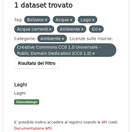
1 dataset trovato
Tag:
Bolzano
Acque
Lago
Acque correnti
Ambiente
EU
Categorie:
Ambiente
Licenze sulle risorse:
Creative Commons CC0 1.0 Universale -
Public Domain Dedication (CC0 1.0)
Risultato del Filtro
Laghi
Laghi
Geocatalogo
E' possibile inoltre accedere al registro usando le
API
(vedi
Documentazione API
).