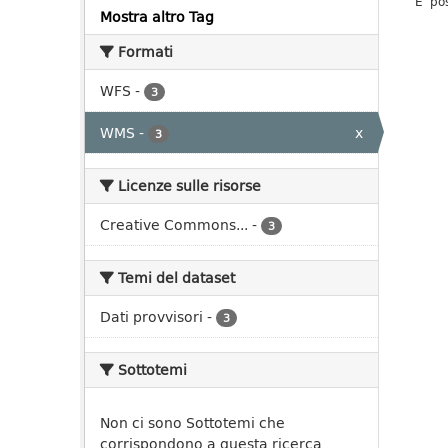
E' po
Mostra altro Tag
Formati
WFS
-
3
WMS
-
x
3
Licenze sulle risorse
Creative Commons...
-
3
Temi del dataset
Dati provvisori
-
3
Sottotemi
Non ci sono Sottotemi che
corrispondono a questa ricerca