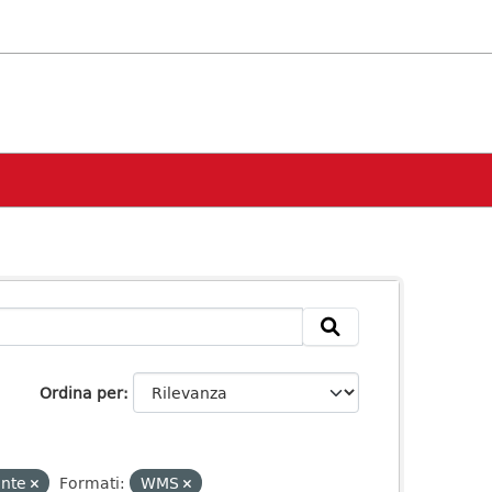
Ordina per
ente
Formati:
WMS