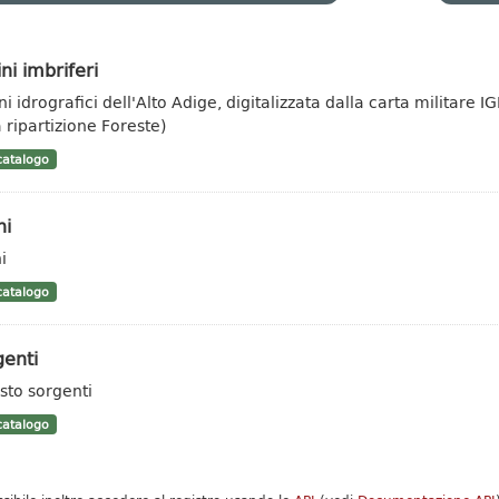
ni imbriferi
ni idrografici dell'Alto Adige, digitalizzata dalla carta militar
a ripartizione Foreste)
atalogo
hi
i
atalogo
enti
sto sorgenti
atalogo