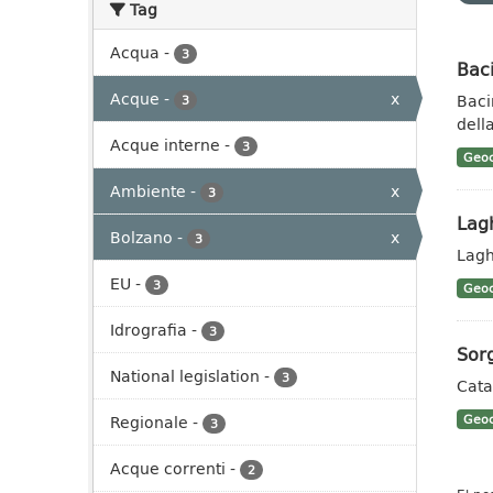
Tag
Acqua
-
3
Baci
Acque
-
x
Baci
3
dell
Acque interne
-
3
Geoc
Ambiente
-
x
3
Lag
Bolzano
-
x
3
Lagh
EU
-
3
Geoc
Idrografia
-
3
Sorg
National legislation
-
3
Cata
Regionale
-
Geoc
3
Acque correnti
-
2