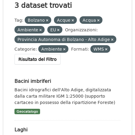
3 dataset trovati
Tag:
Bolzano
Acque
Acqua
Ambiente
EU
Organizzazioni:
Provincia Autonoma di Bolzano - Alto Adige
Categorie:
Ambiente
Formati:
WMS
Risultato del Filtro
Bacini imbriferi
Bacini idrografici dell'Alto Adige, digitalizzata
dalla carta militare IGM 1:25000 (supporto
cartaceo in possesso della ripartizione Foreste)
Geocatalogo
Laghi